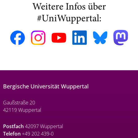
Weitere Infos über
#UniWuppertal:
Bergische Universität Wuppertal
Gaußstraße 20
42119 Wuppertal
Postfach
42097 Wuppertal
Telefon
+49 202 439-0