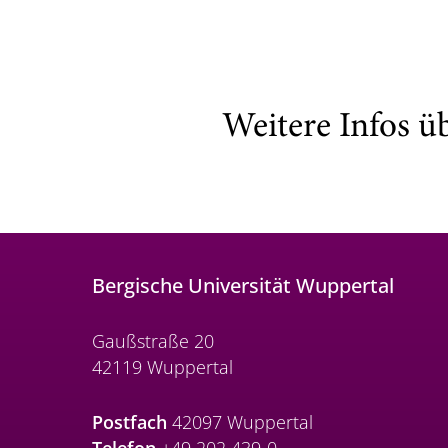
Weitere Infos ü
Bergische Universität Wuppertal
Gaußstraße 20
42119 Wuppertal
Postfach
42097 Wuppertal