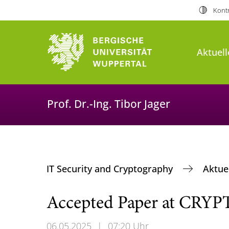
Kontr
Aktuell
Prof. Dr.-Ing. Tibor Jager
IT Security and Cryptography
Aktue
Accepted Paper at CRYP
06.05.2025
|
07:20 Uhr