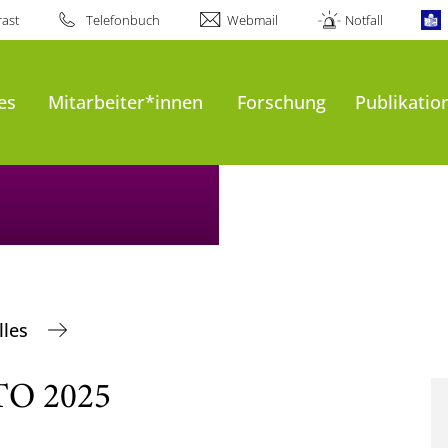
ast
Telefonbuch
Webmail
Notfall
es
Mitarbeiter*innen
Forschung
Publikatio
lles
TO 2025